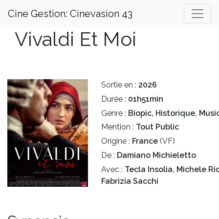
Cine Gestion: Cinevasion 43
Vivaldi Et Moi
Sortie en :
2026
Durée :
01h51min
Genre :
Biopic, Historique, Musi
Mention :
Tout Public
Origine :
France
(VF)
De :
Damiano Michieletto
Avec :
Tecla Insolia, Michele Ri
Fabrizia Sacchi