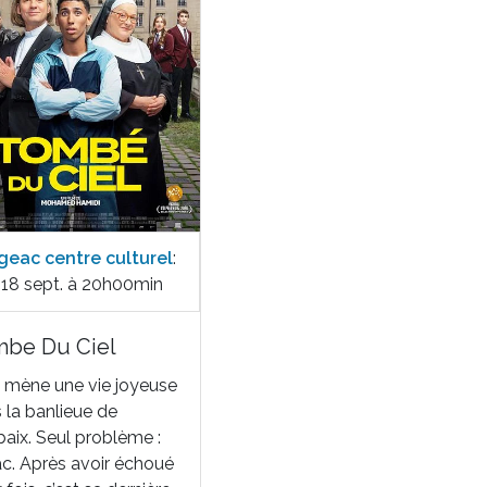
geac centre culturel
:
 18 sept. à 20h00min
be Du Ciel
s mène une vie joyeuse
 la banlieue de
aix. Seul problème :
ac. Après avoir échoué