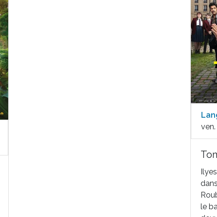
Lan
ven.
Tom
Ilye
dans
Roub
le b