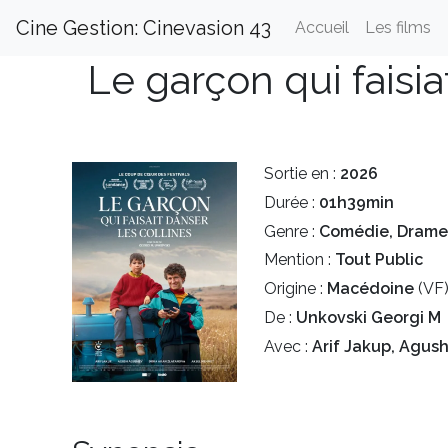
Cine Gestion: Cinevasion 43
Accueil
Les films
Le garçon qui faisi
Sortie en :
2026
Durée :
01h39min
Genre :
Comédie, Drame,
Mention :
Tout Public
Origine :
Macédoine
(VF
De :
Unkovski Georgi M
Avec :
Arif Jakup, Agus